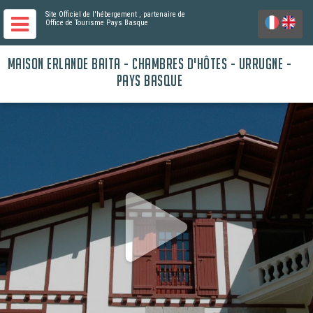
Site Officiel de l'hébergement
, partenaire de
Office de Tourisme Pays Basque
MAISON ERLANDE BAITA - CHAMBRES D'HÔTES - URRUGNE -
PAYS BASQUE