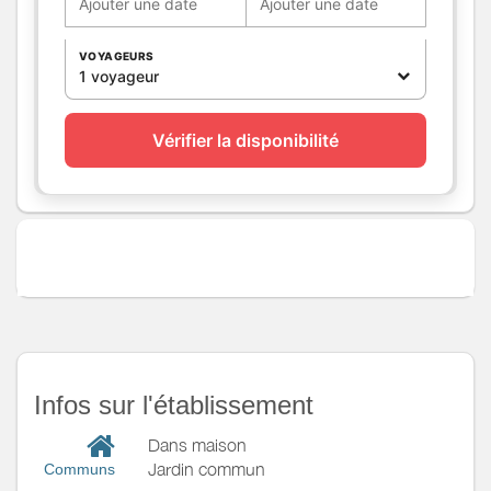
Ajouter une date
Ajouter une date
WC privés
Cuisine
VOYAGEURS
1 voyageur
Autres
pièces
Media
Wifi
Vérifier la disponibilité
Autres
équipements
Chauffage /
Chauffage
AC
Exterieur
Abri pour vélo ou VTT
Divers
Infos sur l'établissement
Dans maison
Jardin commun
Communs