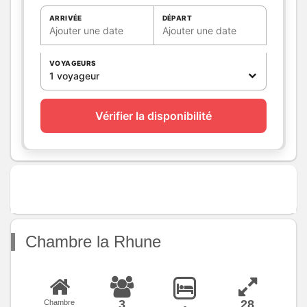
WC privés
ARRIVÉE
DÉPART
Cuisine
Ajouter une date
Ajouter une date
Autres
Balcon
pièces
VOYAGEURS
Media
Wifi
1 voyageur
Autres
équipements
Vérifier la disponibilité
Chauffage /
Chauffage
AC
Exterieur
Abri pour vélo ou VTT
Divers
Chambre la Rhune
3
28
Chambre