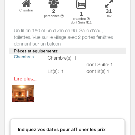
2
31
Chambre
1
personnes
m2
chambre
dont Suite
:1
Un lit en 160 et un divan en 90. Salle d'eau,
toilettes. Vue sur le village avec 2 portes fenêtres
donnant sur un balcon
Pièces et équipements:
Chambres
Chambre(s): 1
dont Suite: 1
Lit(s):
1
dont lit(s) 1
pers.: 0
Lire plus...
dont lit(s) 2
pers.: 1
Salle de
Salle de bains avec
bains
/
Salle
douche
d'eau
Salle de bains privée
Sèche cheveux
WC
Indiquez vos dates pour afficher les prix
WC:
1