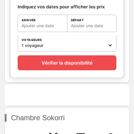
1
Indiquez vos dates pour afficher les prix
WC
WC:
1
ARRIVÉE
DÉPART
WC privés
Ajouter une date
Ajouter une date
Cuisine
VOYAGEURS
Autres
pièces
1 voyageur
Media
Wifi
Autres
Vérifier la disponibilité
équipements
Chauffage /
Chauffage
AC
Exterieur
Abri pour vélo ou VTT
Divers
Chambre Sokorri