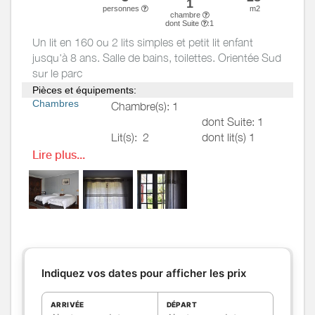
1
personnes
m2
chambre
dont Suite
:1
Un lit en 160 ou 2 lits simples et petit lit enfant
jusqu'à 8 ans. Salle de bains, toilettes. Orientée Sud
sur le parc
Pièces et équipements:
Chambres
Chambre(s): 1
dont Suite: 1
Lit(s):
2
dont lit(s) 1
pers.: 1
Lire plus...
dont lit(s) 2
pers.: 1
Salle de
Salle de bains avec
bains
/
Salle
baignoire
d'eau
Salle de bains privée
Sèche cheveux
Salle(s) de bains (avec baignoire):
Indiquez vos dates pour afficher les prix
1
ARRIVÉE
DÉPART
WC
WC:
1