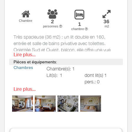
2
36
Chambre
1
personnes
m2
chambre
Très spacieuse (36 m2) : un lit double en 160,
entrée et salle de bains privative avec toilettes.
Orientée Sud et Ouest, balcon, elle offre une vue
Lire plus...
magnifique sur le jardin et le massif de la Rhune.
Pièces et équipements:
Chambres
Chambre(s): 1
Lit(s):
1
dont lit(s) 1
pers.: 0
dont lit(s) 2
Lire plus...
pers.: 1
Salle de
Salle de bains avec
bains
/
Salle
baignoire
d'eau
Salle de bains privée
Sèche cheveux
Salle(s) de bains (avec baignoire):